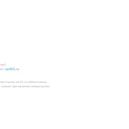
ния?
мо:
spr@VL.ru
лов
ссылка на VL.ru
обязательна.
 только при наличии гиперссылки.