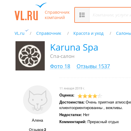
Справочник
компаний
VL.ru
Справочник
Красота и уход
Салоны
Karuna Spa
Спа-салон
Фото 18
Отзывы 1537
11 января 2019 г.
Оценка:
Достоинства:
Очень приятная атмосфе
клиентоориентированны , вежливы.
Недостатки:
Нет
Алена
Комментарий:
Прерасный отдых
Отзывов
2