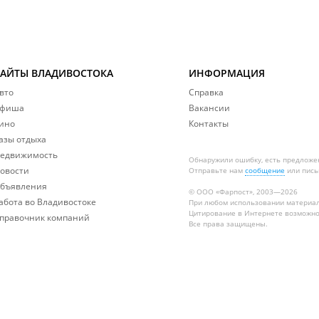
САЙТЫ ВЛАДИВОСТОКА
ИНФОРМАЦИЯ
вто
Справка
фиша
Вакансии
ино
Контакты
азы отдыха
едвижимость
Обнаружили ошибку, есть предложе
овости
Отправьте нам
сообщение
или пись
бъявления
© ООО «Фарпост», 2003—2026
абота во Владивостоке
При любом использовании материа
Цитирование в Интернете возможно
правочник компаний
Все права защищены.