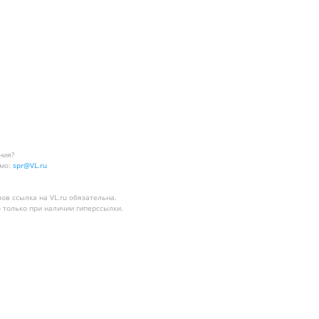
ния?
мо:
spr@VL.ru
лов
ссылка на VL.ru
обязательна.
 только при наличии гиперссылки.