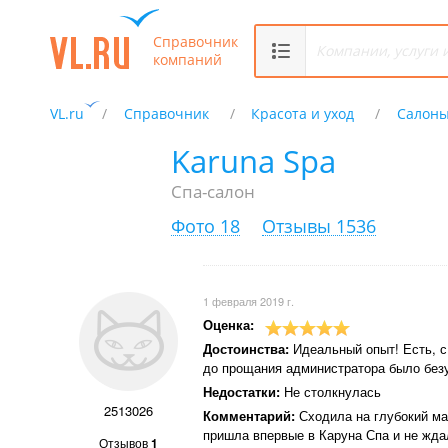
Справочник
компаний
VL.ru
Справочник
Красота и уход
Салоны
Karuna Spa
Спа-салон
Фото 18
Отзывы 1536
1 февраля 2019 г.
Оценка:
Достоинства:
Идеальный опыт! Есть, с 
до прощания администратора было без
Недостатки:
Не столкнулась
2513026
Комментарий:
Сходила на глубокий ма
пришла впервые в Каруна Спа и не жда
Отзывов
1