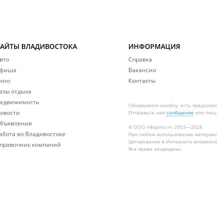
САЙТЫ ВЛАДИВОСТОКА
ИНФОРМАЦИЯ
вто
Справка
фиша
Вакансии
ино
Контакты
азы отдыха
едвижимость
Обнаружили ошибку, есть предложе
овости
Отправьте нам
сообщение
или пись
бъявления
© ООО «Фарпост», 2003—2026
абота во Владивостоке
При любом использовании материа
Цитирование в Интернете возможно
правочник компаний
Все права защищены.