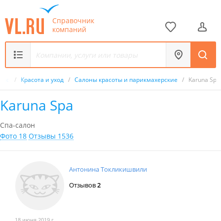
Справочник
компаний
ник
/
Красота и уход
/
Салоны красоты и парикмахерские
/
Karuna Spa
Karuna Spa
Спа-салон
Фото 18
Отзывы 1536
Антонина Токликишвили
Отзывов
2
18 июня 2019 г.