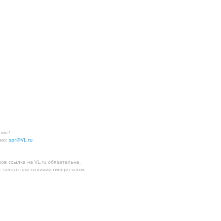
ния?
мо:
spr@VL.ru
лов
ссылка на VL.ru
обязательна.
 только при наличии гиперссылки.