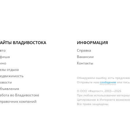
САЙТЫ ВЛАДИВОСТОКА
ИНФОРМАЦИЯ
вто
Справка
фиша
Вакансии
ино
Контакты
азы отдыха
едвижимость
Обнаружили ошибку, есть предложе
овости
Отправьте нам
сообщение
или пись
бъявления
© ООО «Фарпост», 2003—2026
абота во Владивостоке
При любом использовании материа
Цитирование в Интернете возможно
правочник компаний
Все права защищены.