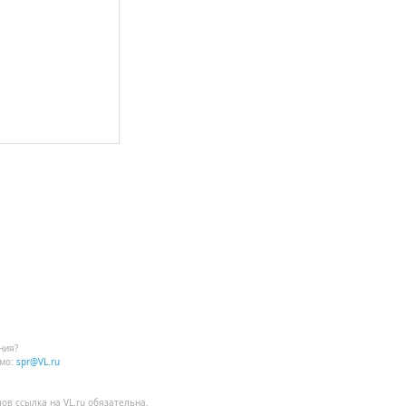
ния?
мо:
spr@VL.ru
лов
ссылка на VL.ru
обязательна.