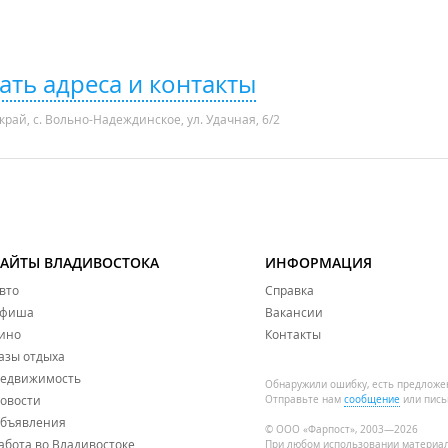
ать адреса и контакты
рай, с. Вольно-Надеждинское, ул. Удачная, 6/2
САЙТЫ ВЛАДИВОСТОКА
ИНФОРМАЦИЯ
вто
Справка
фиша
Вакансии
ино
Контакты
азы отдыха
едвижимость
Обнаружили ошибку, есть предложе
овости
Отправьте нам
сообщение
или пись
бъявления
© ООО «Фарпост», 2003—2026
абота во Владивостоке
При любом использовании материа