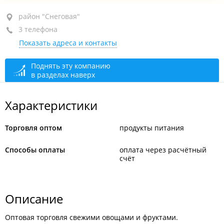
район "Снеговая", ул. Снеговая, 13Г
район "Снеговая"
3 телефона
+7 902 556-41-10
Показать адреса и контакты
+7 (423) 256-33-45
+7 904 624-56-34
Поднять эту компанию
в разделах наверх
сегодня закрыто
Характеристики
Торговля оптом
продукты питания
Способы оплаты
оплата через расчётный
счёт
Описание
Оптовая торговля свежими овощами и фруктами.