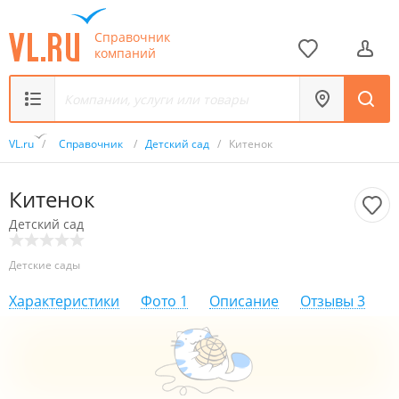
Справочник
компаний
VL.ru
/
Справочник
/
Детский сад
/
Китенок
Китенок
Детский сад
Детские сады
Характеристики
Фото
1
Описание
Отзывы
3