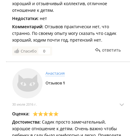
особенности питания (например, с мою дочь с утра
хороший и отзывчивый коллектив, отличное
не заставляют есть кашу, потому что у неё
отношение к детям.
специфичные отношения с молочными продуктами,
Недостатки:
нет
и я прошу ее не докармливать, если она
Комментарий:
Отзывов практически нет, что
отказывается от еды) и к этому относятся с
странно. По своему опыту могу сказать что садик
пониманием. Но и дети голодные точно ходить не
хороший, ходим почти год, претензий нет.
будут - пятиразовое питанием просто этого не
допустит.
ответить
Спасибо
0
В саду часто проводят мероприятия с детьми, с
которых присылают фотографии и видео. Поделки,
проекты детей вывешивают на доску на входе, там
Анастасия
же висит расписание осмотров врача о состоянии
детей.
Отзывов
1
Спасибо Вам большое за чуткость, заботу и
внимание!
30 июля 2016 г.
Оценка:
Достоинства:
Садик просто замечательный,
хорошое отношение к детям. Очень важно чтобы
ребенку в саду было комфортно и легко. Приводите