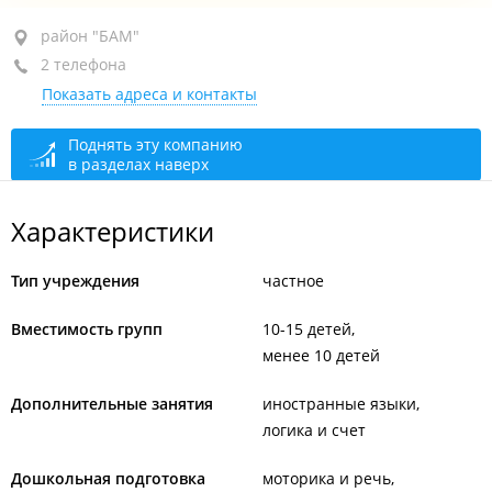
район "БАМ", ул. Тухачевского, 26
район "БАМ"
2 телефона
1-й этаж
Показать адреса и контакты
+7 914 344-96-19
+7 (423) 269-17-97
Поднять эту компанию
в разделах наверх
сегодня закрыто
Характеристики
Тип учреждения
частное
Вместимость групп
10-15 детей
менее 10 детей
Дополнительные занятия
иностранные языки
логика и счет
Дошкольная подготовка
моторика и речь