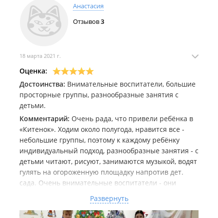
Анастасия
Отзывов
3
18 марта 2021 г.
Оценка:
Достоинства:
Внимательные воспитатели, большие
просторные группы, разнообразные занятия с
детьми.
Комментарий:
Очень рада, что привели ребёнка в
«Китенок». Ходим около полугода, нравится все -
небольшие группы, поэтому к каждому ребёнку
индивидуальный подход, разнообразные занятия - с
детьми читают, рисуют, занимаются музыкой, водят
гулять на огороженную площадку напротив дет.
сада. Очень внимательные воспитатели - они
знают всех детей сада, рассказывают о том, чем
Развернуть
ребёнок занимался, на что стоит обратить
внимание, помогут, если ребёнок наотрез