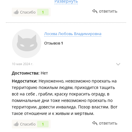
Развернуть
жалобу на администрацию ,которая занимается
вопросами захоронения.В данный момент через
ответить
Спасибо
1
госуслуги будет подана жалоба о содержании
кладбища и в СМИ с приложением фото. Все, у кого
там захоронены родные,призываю это не оставлять
Лосева Любовь Владимировна
на самотек.ОБРАЩАЙТЕСЬ ПО ИНСТАНЦИЯМ .ЭТО
Отзывов
1
ПАМЯТЬ О НАШИХ РОДНЫХ,КОТОРЫЕ ЛЕЖАТ В
МОГИЛАХ ,КАК НА ПОМОЙКЕ,
10 мая 2024 г.
Достоинства:
Нет
Недостатки:
Неухоженно, невозможно проехать на
территорию пожилым людям, приходится тащить
всё на себе , грабли, краску покрасить ограду, в
поминальные дни тоже невозможно проехать по
территории, довести инвалида. Позор властям. Вот
такое отношение и к живым и мертвым.
ответить
Спасибо
1