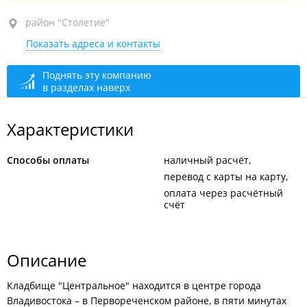
район "Столетие", ул. Вострецова, 45 стр. 2
район "Столетие"
Показать адреса и контакты
Посещение
открыто, закроется через 17 мин.
Поднять эту компанию
в разделах наверх
Характеристики
Способы оплаты
наличный расчёт
перевод с карты на карту
оплата через расчётный
счёт
Описание
Кладбище "Центральное" находится в центре города
Владивостока – в Первореченском районе, в пяти минутах