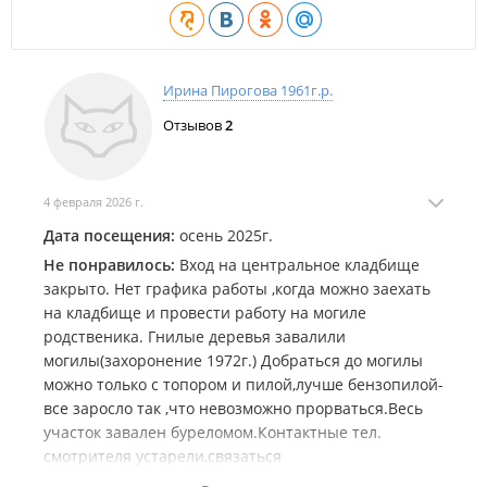
Ирина Пирогова 1961г.р.
Отзывов
2
4 февраля 2026 г.
Дата посещения:
осень 2025г.
Не понравилось:
Вход на центральное кладбище
закрыто. Нет графика работы ,когда можно заехать
на кладбище и провести работу на могиле
родственика. Гнилые деревья завалили
могилы(захоронение 1972г.) Добраться до могилы
можно только с топором и пилой,лучше бензопилой-
все заросло так ,что невозможно прорваться.Весь
участок завален буреломом.Контактные тел.
смотрителя устарели,связаться
невозможно.Собираюсь подать в прокуратуру