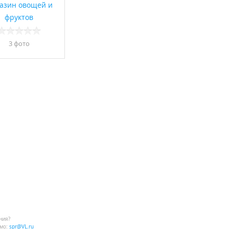
азин овощей и
фруктов
3 фото
ния?
мо:
spr@VL.ru