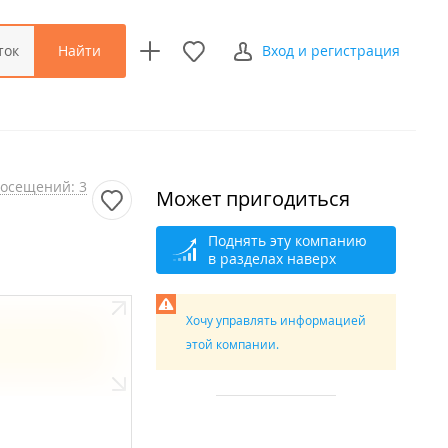
Найти
ток
Вход и регистрация
осещений: 3
Может пригодиться
Поднять эту компанию
в разделах наверх
Хочу управлять информацией
этой компании.