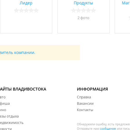
Лидер
Продукты
Маг
2 фото
авитель компании.
САЙТЫ ВЛАДИВОСТОКА
ИНФОРМАЦИЯ
вто
Справка
фиша
Вакансии
ино
Контакты
азы отдыха
едвижимость
Обнаружили ошибку, есть предложе
овости
Отправьте нам
сообщение
или пись