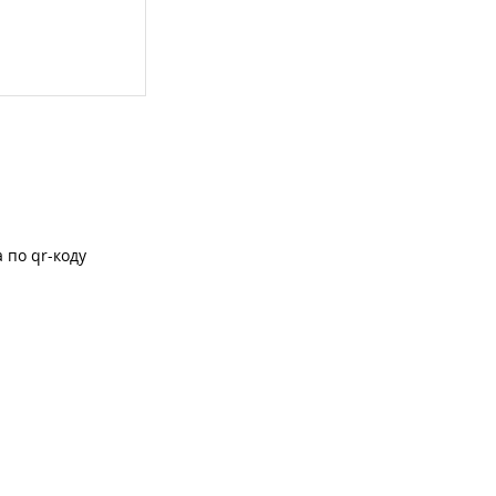
 по qr-коду