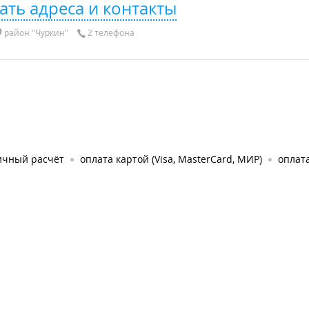
ать адреса и контакты
район "Чуркин"
2 телефона
ичный расчёт
оплата картой (Visa, MasterCard, МИР)
оплата