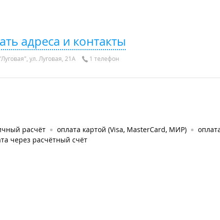
ать адреса и контакты
Луговая", ул. Луговая, 21А
1 телефон
ичный расчёт
оплата картой (Visa, MasterCard, МИР)
оплата
та через расчётный счёт