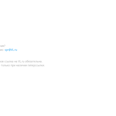
ния?
мо:
spr@VL.ru
лов
ссылка на VL.ru
обязательна.
 только при наличии гиперссылки.