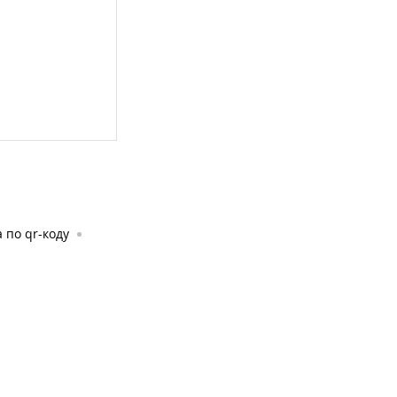
 по qr-коду