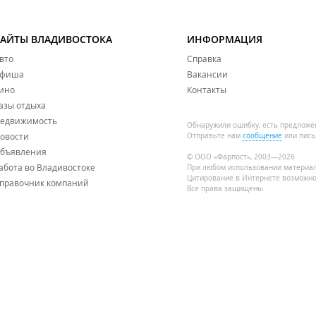
САЙТЫ ВЛАДИВОСТОКА
ИНФОРМАЦИЯ
вто
Справка
фиша
Вакансии
ино
Контакты
азы отдыха
едвижимость
Обнаружили ошибку, есть предложе
овости
Отправьте нам
сообщение
или пись
бъявления
© ООО «Фарпост», 2003—2026
абота во Владивостоке
При любом использовании материа
Цитирование в Интернете возможно
правочник компаний
Все права защищены.