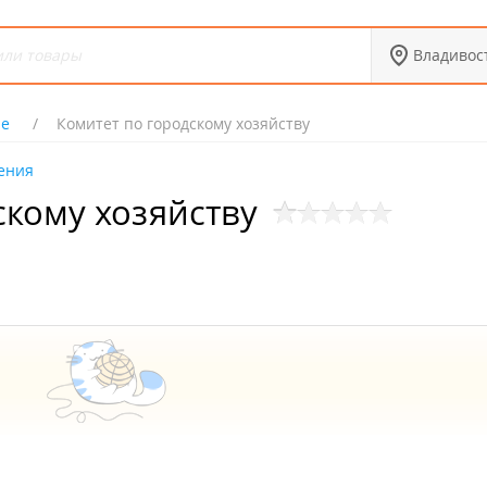
Владивос
ие
Комитет по городскому хозяйству
ения
скому хозяйству