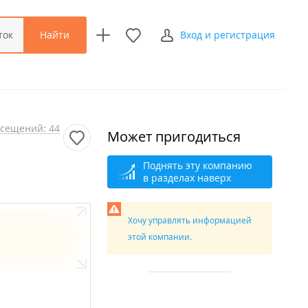
Найти
ток
Вход и регистрация
сещений: 44
Может пригодиться
Поднять эту компанию
в разделах наверх
Хочу управлять информацией
этой компании.