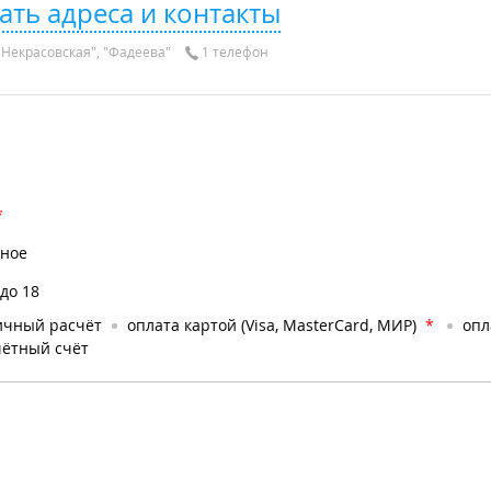
ать адреса и контакты
Некрасовская", "Фадеева"
1 телефон
*
тное
 до 18
ичный расчёт
оплата картой (Visa, MasterCard, МИР)
*
опл
чётный счёт