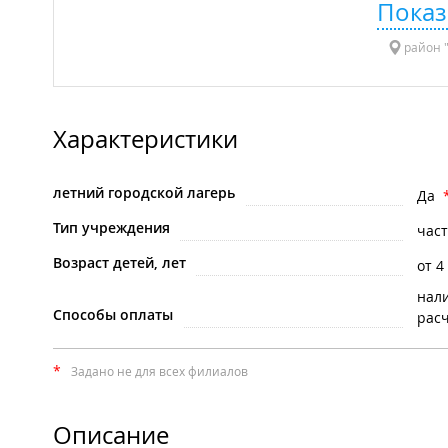
Показ
район "
Характеристики
летний городской лагерь
Да
Тип учреждения
час
Возраст детей, лет
от 4
нал
Способы оплаты
рас
*
Задано не для всех филиалов
Описание