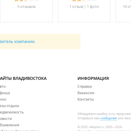
5 отзывов
1 отзыв
|
1 фото
10 о
авитель компании.
САЙТЫ ВЛАДИВОСТОКА
ИНФОРМАЦИЯ
вто
Справка
фиша
Вакансии
ино
Контакты
азы отдыха
едвижимость
Обнаружили ошибку, есть предложе
овости
Отправьте нам
сообщение
или пись
бъявления
© ООО «Фарпост», 2003—2026