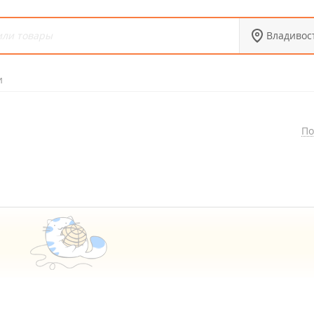
Владивос
и
По