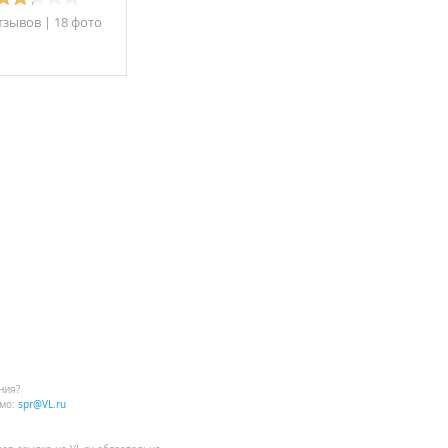
тзывов
|
18 фото
ния?
мо:
spr@VL.ru