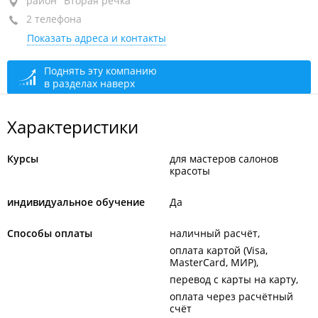
район "Вторая речка", пр-т 100-летия Владивостока,
район "Вторая речка"
84А
2 телефона
Показать адреса и контакты
1-й этаж
+7 914 790-76-00
Поднять эту компанию
в разделах наверх
+7 902 505-49-74
сегодня закрыто
Характеристики
Курсы
для мастеров салонов
красоты
индивидуальное обучение
Да
Способы оплаты
наличный расчёт
оплата картой (Visa,
MasterCard, МИР)
перевод с карты на карту
оплата через расчётный
счёт