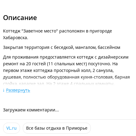
Описание
Коттедж "Заветное место" расположен в пригороде
Хабаровска.
Закрытая территория с беседкой, мангалом, бассейном
Для проживания предоставляется коттедж с дизайнерским
ремонт на 20 гостей (11 спальных мест) посуточно. На
первом этаже коттеджа просторный холл, 2 санузла,
душевая, полностью оборудованная кухня-столовая, барная
стойка, караоке зал. На 2 этаже 4 спальных комнаты.
Развернуть
Питание организуется самостоятельно.
Включенные в стоимость проживания:
Загружаем комментарии...
Закрытая территория;
Беседка;
Мангал;
VL.ru
Все базы отдыха в Приморье
Дополнительные платные услуги: