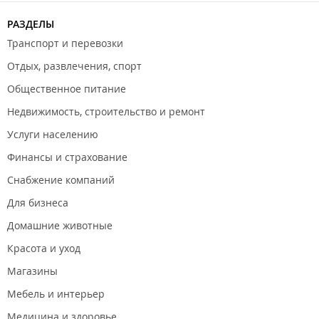
Чан -сеанс 3 часа 6000 рублей, каждый следующий час
РАЗДЕЛЫ
- 1500 рублей;
​Баня + бассейн - от 2500 рублей (будние дни), от 3500
Транспорт и перевозки
рублей (суббота-воскресенье);
Отдых, развлечения, спорт
Баня без бассейна - от 2000 рублей/час.
Общественное питание
Стоимость проживания на 2026 г.:
Воскресенье - четверг - 35000 рублей;
Недвижимость, строительство и ремонт
Пятница - суббота - 40000 рублей.
Услуги населению
Свыше 20 человек - доплата 1000 рублей. за человека.
Финансы и страхование
При заселении в коттедж вносится страховой депозит -
Снабжение компаний
30000 рублей.
Для бизнеса
Проживание с домашними животными запрещено.
Домашние животные
Красота и уход
Магазины
Мебель и интерьер
Медицина и здоровье