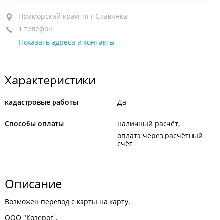
Приморский край, пгт Славянка, ул. Ленинская, 64
Приморский край, пгт Славянка
1 телефон
+7 908 992-61-78
Показать адреса и контакты
сегодня закрыто
Характеристики
кадастровые работы
Да
Способы оплаты
наличный расчёт
оплата через расчётный
счёт
Описание
Возможен перевод с карты на карту.
ООО "Козерог".