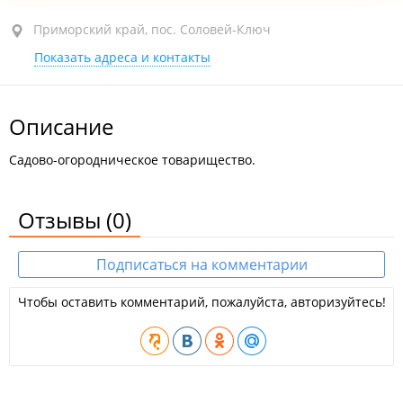
Приморский край, пос. Соловей-Ключ, участок 4
Приморский край, пос. Соловей-Ключ
Показать адреса и контакты
сегодня закрыто
Описание
Садово-огородническое товарищество.
Отзывы
(0)
Подписаться на комментарии
Чтобы оставить комментарий, пожалуйста, авторизуйтесь!