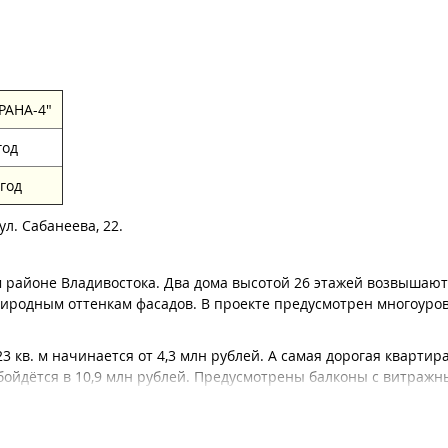
РАНА-4"
год
 год
ул. Сабанеева, 22.
м районе Владивостока. Два дома высотой 26 этажей возвышаю
риродным оттенкам фасадов. В проекте предусмотрен многоуро
 кв. м начинается от 4,3 млн рублей. А самая дорогая квартира
бойдётся в 10,9 млн рублей. Предусмотрены балконы с витражн
печены. Все 550 квартир сдадут с готовой отделкой в натуральн
ит атмосфера приватности. Будет обустройство детских площадо