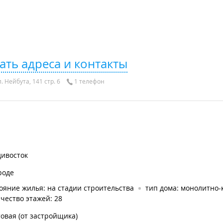
ать адреса и контакты
. Нейбута, 141 стр. 6
1 телефон
дивосток
роде
ояние жилья: на стадии строительства
тип дома: монолитно
чество этажей: 28
овая (от застройщика)