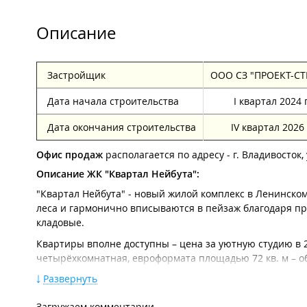
Описание
Застройщик
ООО СЗ "ПРОЕКТ-СТ
Дата начала строительства
I квартал 2024 
Дата окончания строительства
IV квартал 2026
Офис продаж
располагается по адресу - г. Владивосток, 
Описание ЖК "Квартал Нейбута":
"Квартал Нейбута" - новый жилой комплекс в Ленинско
леса и гармонично вписываются в пейзаж благодаря п
кладовые.
Квартиры вполне доступны – цена за уютную студию в 23
четырёхкомнатная, евроформата площадью 72 кв. м – о
так что максимальная инсоляция и классные селфи обес
Развернуть
Во дворах, где отдыхают только жители и их гости, цар
Загружаем комментарии...