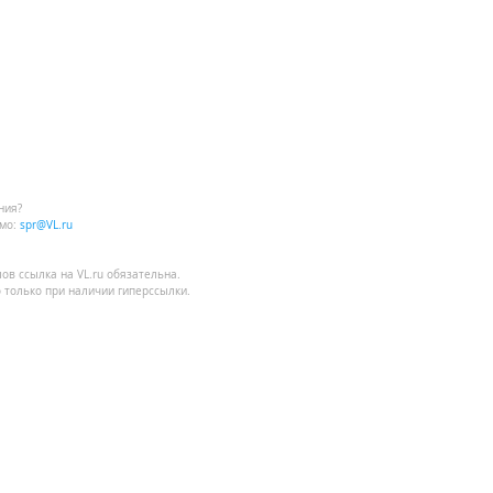
ния?
мо:
spr@VL.ru
лов
ссылка на VL.ru
обязательна.
 только при наличии гиперссылки.