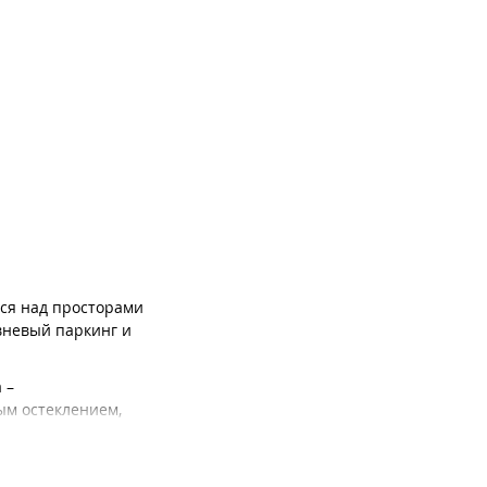
тся над просторами
вневый паркинг и
 –
ым остеклением,
ых оттенках.
к для ребят