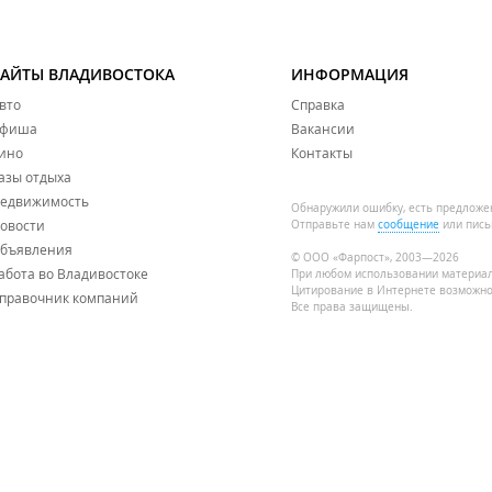
, поликлиника. Откроются кафе, магазины и бытовые сервисы.
САЙТЫ ВЛАДИВОСТОКА
ИНФОРМАЦИЯ
вто
Справка
фиша
Вакансии
ино
Контакты
делочные работы​.
азы отдыха
 рядом со стройкой нового ЖК​.
едвижимость
Обнаружили ошибку, есть предложе
овости
Отправьте нам
сообщение
или пись
жением графика​.
бъявления
© ООО «Фарпост», 2003—2026
абота во Владивостоке
При любом использовании материа
Цитирование в Интернете возможно
правочник компаний
Все права защищены.