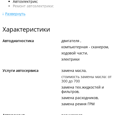
Автоэлектрик;
Ремонт автоэлектрики;
Запуск двигателя;
Развернуть
Отогрев авто;
Решения проблем с сигнализацией (иммобилайзеров);
Вскрытие автомобиля.
Характеристики
Покраска:
Автодиагностика
Кузовной ремонт;
двигателя
Покраска деталей салона;
компьютерная - сканером
Полировка кузова;
ходовой части
Полировка фар.
электрики
ИП Моисеев А. В.
Услуги автосервиса
замена масла
стоимость замены масла: от
300 до 700
замена тех.жидкостей и
фильтров
замена расходников
замена ремня ГРМ