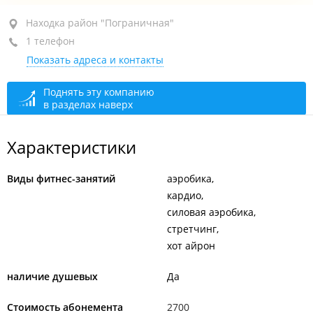
Находка, район "Пограничная", ул.
Находка район "Пограничная"
Красноармейская, 7
1 телефон
Показать адреса и контакты
1-й этаж
+7 (4236) 79-91-79
Поднять эту компанию
в разделах наверх
открыто: 09:00–21:00
Характеристики
Виды фитнес-занятий
аэробика
кардио
силовая аэробика
стретчинг
хот айрон
наличие душевых
Да
Стоимость абонемента
2700