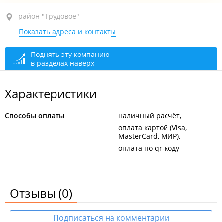
район "Трудовое", ул. Лермонтова, 33
район "Трудовое"
Показать адреса и контакты
1-й этаж
закрыто, откроется в 08:00
Поднять эту компанию
в разделах наверх
Характеристики
Способы оплаты
наличный расчёт
оплата картой (Visa,
MasterCard, МИР)
оплата по qr-коду
Отзывы
(0)
Подписаться на комментарии