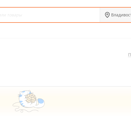
Владивос
П