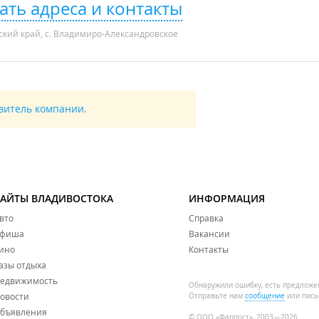
ать адреса и контакты
кий край, с. Владимиро-Александровское
авитель компании.
САЙТЫ ВЛАДИВОСТОКА
ИНФОРМАЦИЯ
вто
Справка
фиша
Вакансии
ино
Контакты
азы отдыха
едвижимость
Обнаружили ошибку, есть предложе
овости
Отправьте нам
сообщение
или пись
бъявления
© ООО «Фарпост», 2003—2026