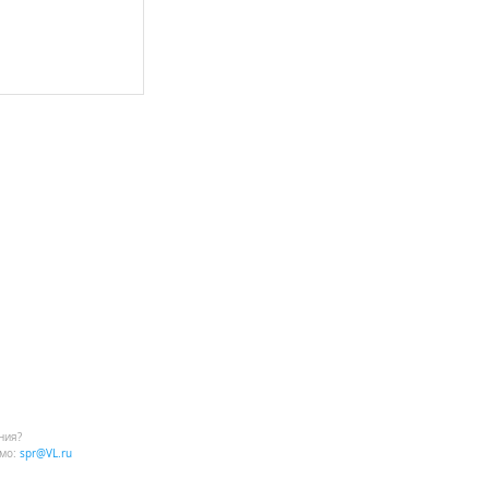
ния?
мо:
spr@VL.ru