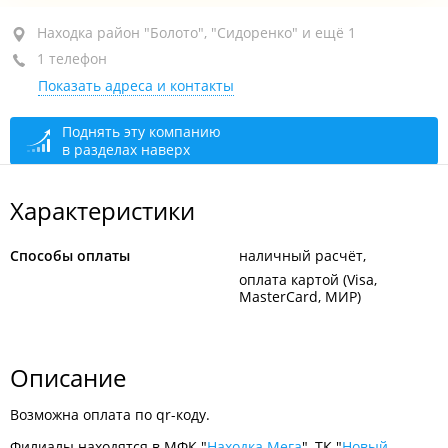
Находка, район "Болото", пр-т Мира, 3Б
Находка район "Болото", "Сидоренко" и ещё 1
1 телефон
ТК "Новый Город"
Показать адреса и контакты
+7 924 320-22-63
открыто: 09:00–20:00
Поднять эту компанию
в разделах наверх
Характеристики
Способы оплаты
наличный расчёт
оплата картой (Visa,
MasterCard, МИР)
Описание
Возможна оплата по qr-коду.
Филиалы находятся в МФК "
Находка Мега
", ТК "
Новый