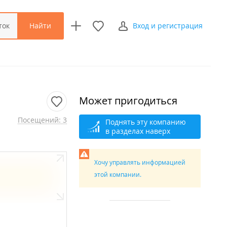
Найти
ток
Вход и регистрация
Может пригодиться
Посещений: 3
Поднять эту компанию
в разделах наверх
Хочу управлять информацией
этой компании.