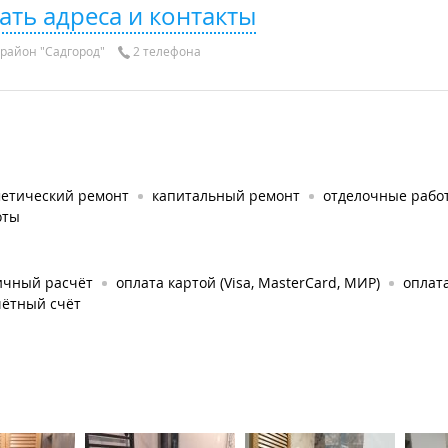
ать адреса и контакты
район "Садгород"
2 телефона
метический ремонт
капитальный ремонт
отделочные рабо
оты
ичный расчёт
оплата картой (Visa, MasterCard, МИР)
оплат
чётный счёт