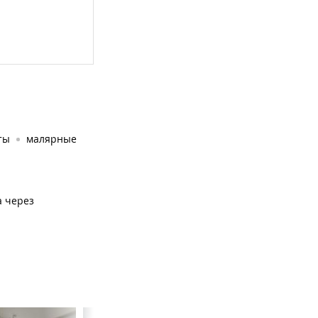
ты
малярные
а через