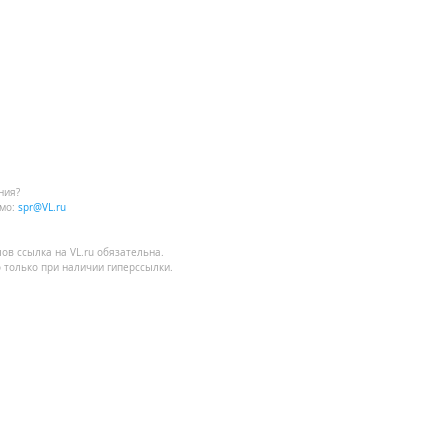
ния?
мо:
spr@VL.ru
лов
ссылка на VL.ru
обязательна.
 только при наличии гиперссылки.