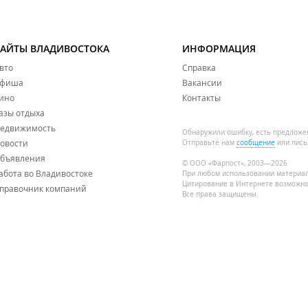
САЙТЫ ВЛАДИВОСТОКА
ИНФОРМАЦИЯ
вто
Справка
фиша
Вакансии
ино
Контакты
азы отдыха
едвижимость
Обнаружили ошибку, есть предложе
овости
Отправьте нам
сообщение
или пись
бъявления
© ООО «Фарпост», 2003—2026
абота во Владивостоке
При любом использовании материа
Цитирование в Интернете возможно
правочник компаний
Все права защищены.