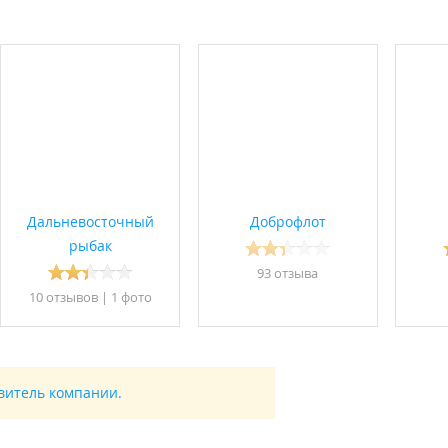
Дальневосточный
Доброфлот
рыбак
93 отзывa
10 отзывов
|
1 фото
авитель компании.