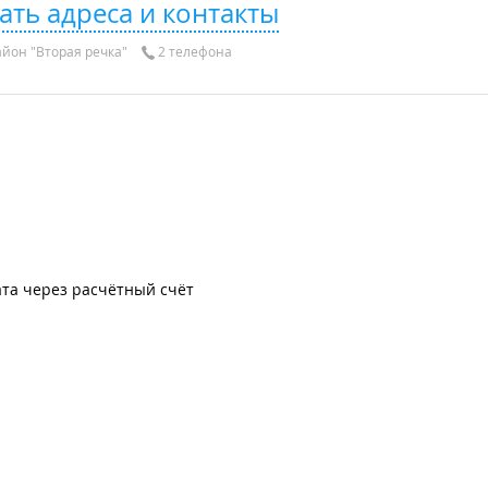
ать адреса и контакты
йон "Вторая речка"
2 телефона
та через расчётный счёт