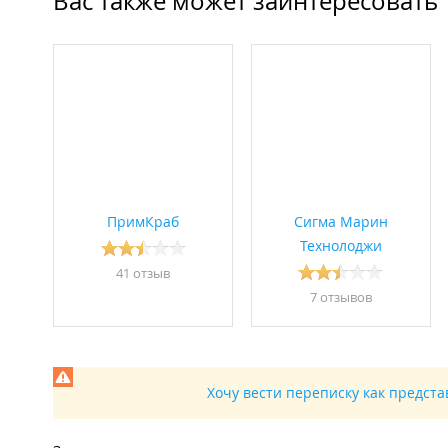
Вас также может заинтересовать
ПримКраб
Сигма Марин
Технолоджи
41 отзыв
7 отзывов
Хочу вести переписку как предст