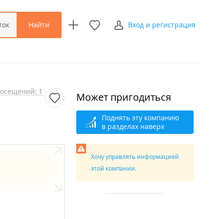
Найти
ток
Вход и регистрация
осещений: 1
Может пригодиться
Поднять эту компанию
в разделах наверх
Хочу управлять информацией
этой компании.