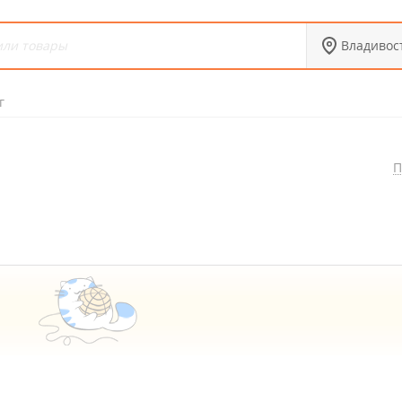
Владивос
г
П