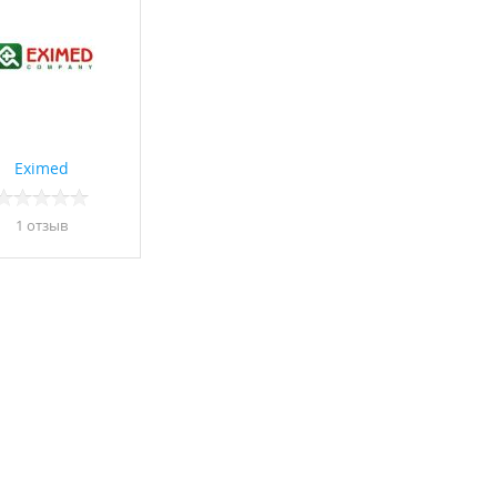
Eximed
1 отзыв