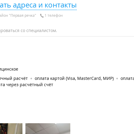
ать адреса и контакты
айон "Первая речка"
1 телефон
роваться со специалистом.
ицинское
ичный расчёт
оплата картой (Visa, MasterCard, МИР)
оплата
та через расчётный счёт