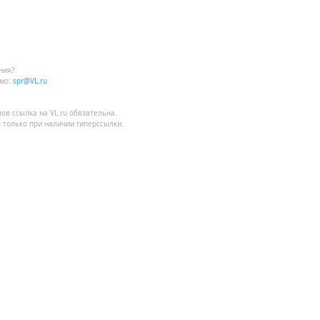
ния?
мо:
spr@VL.ru
лов
ссылка на VL.ru
обязательна.
 только при наличии гиперссылки.