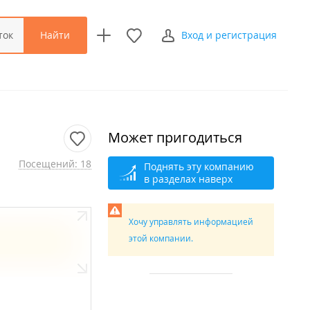
Найти
ток
Вход и регистрация
Может пригодиться
Посещений: 18
Поднять эту компанию
в разделах наверх
Хочу управлять информацией
этой компании.