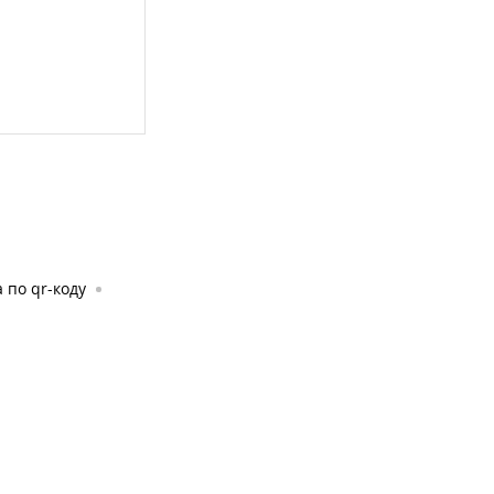
 по qr-коду