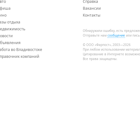
вто
Справка
фиша
Вакансии
ино
Контакты
азы отдыха
едвижимость
Обнаружили ошибку, есть предложе
овости
Отправьте нам
сообщение
или пись
бъявления
© ООО «Фарпост», 2003—2026
абота во Владивостоке
При любом использовании материа
Цитирование в Интернете возможно
правочник компаний
Все права защищены.