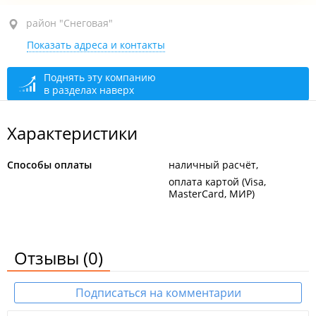
район "Снеговая", ул. Карьерная, 28 стр. 2
район "Снеговая"
Показать адреса и контакты
открыто: 08:00–03:00
Поднять эту компанию
в разделах наверх
Характеристики
Способы оплаты
наличный расчёт
оплата картой (Visa,
MasterCard, МИР)
Отзывы
(0)
Подписаться на комментарии