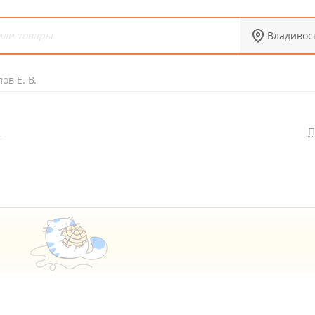
Владивос
ов Е. В.
П