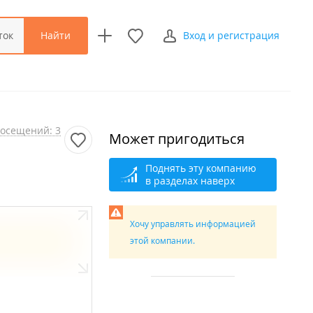
Найти
ток
Вход и регистрация
осещений: 3
Может пригодиться
Поднять эту компанию
в разделах наверх
Хочу управлять информацией
этой компании.