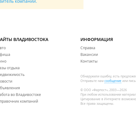
авитель компании.
САЙТЫ ВЛАДИВОСТОКА
ИНФОРМАЦИЯ
вто
Справка
фиша
Вакансии
ино
Контакты
азы отдыха
едвижимость
Обнаружили ошибку, есть предложе
овости
Отправьте нам
сообщение
или пись
бъявления
© ООО «Фарпост», 2003—2026
абота во Владивостоке
При любом использовании материа
Цитирование в Интернете возможно
правочник компаний
Все права защищены.