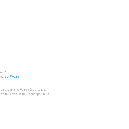
ния?
мо:
spr@VL.ru
лов
ссылка на VL.ru
обязательна.
 только при наличии гиперссылки.