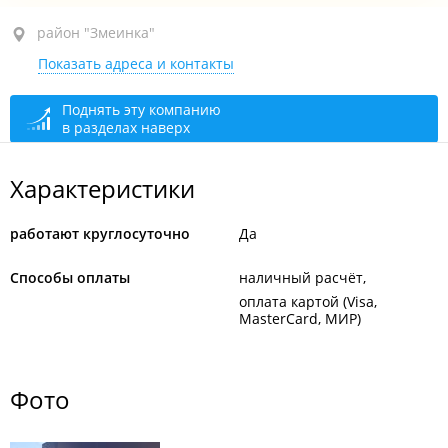
район "Змеинка", ул. Кипарисовая, 4Д
район "Змеинка"
Показать адреса и контакты
1-й этаж
круглосуточно
Поднять эту компанию
в разделах наверх
Характеристики
работают круглосуточно
Да
Способы оплаты
наличный расчёт
оплата картой (Visa,
MasterCard, МИР)
Фото