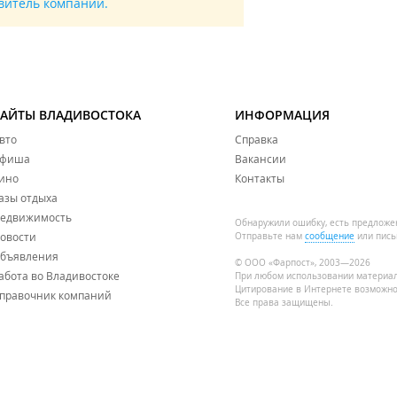
авитель компании.
САЙТЫ ВЛАДИВОСТОКА
ИНФОРМАЦИЯ
вто
Справка
фиша
Вакансии
ино
Контакты
азы отдыха
едвижимость
Обнаружили ошибку, есть предложе
овости
Отправьте нам
сообщение
или пись
бъявления
© ООО «Фарпост», 2003—2026
абота во Владивостоке
При любом использовании материа
Цитирование в Интернете возможно
правочник компаний
Все права защищены.