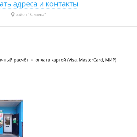
ать адреса и контакты
район "Баляева"
ичный расчёт
оплата картой (Visa, MasterCard, МИР)