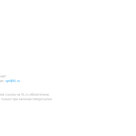
ния?
мо:
spr@VL.ru
лов
ссылка на VL.ru
обязательна.
 только при наличии гиперссылки.