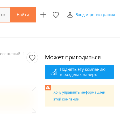
Найти
ток
Вход и регистрация
осещений: 1
Может пригодиться
Поднять эту компанию
в разделах наверх
Хочу управлять информацией
этой компании.