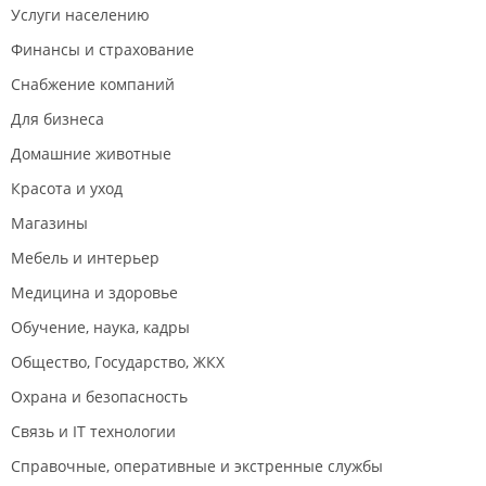
плинтусов и тд.;
Услуги населению
Малярно-штукатурные работы;
Поклейка обоев;
Финансы и страхование
Укладка плитки, керамогранита;
Снабжение компаний
Гипсокартонные работы и другое.
Для бизнеса
Замена, вскрытие замков, (покупка):
Домашние животные
Замков на входные двери;
Ручек и фурнитуры на межкомнатные двери;
Красота и уход
Врезка замков в межкомнатные двери.
Магазины
Ремонт бытовой техники:
Мебель и интерьер
Телевизоров;
Стиральных машин;
Медицина и здоровье
Водонагревателей;
Кофемашин;
Обучение, наука, кадры
Прочей бытовой техники.
Общество, Государство, ЖКХ
Установка, ремонт и обслуживание бытовых и
Охрана и безопасность
промышленных кондиционеров
Связь и IT технологии
Установка кондиционеров;
Обслуживание кондиционеров;
Справочные, оперативные и экстренные службы
Ремонт кондиционеров.