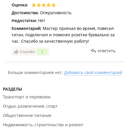
Оценка:
Квартиры, дома, офисы;
Монтаж электропроводки;
Достоинства:
Оперативность
Установка электросчетчиков;
Недостатки:
Нет
Монтаж светового оборудования;
Монтаж электрощитового оборудования и другое.
Комментарий:
Мастер приехал во время, повесил
титан, подключил и поменял розетки буквально за
Работы с сантехникой, установка, замена, демонтаж:
час. Спасибо за качественную работу!
Мойки на кухне;
ответить
Раковины;
Спасибо
1
Смеситель;
Унитаз;
Установка фильтра для воды, замена картриджей;
Больше комментариев нет.
Подключение стиральной машины;
Добавить свой комментарий
Подключение посудомоечной машины;
Установка титана или водонагревателя;
Замена сифона;
РАЗДЕЛЫ
Устранение протечек;
Транспорт и перевозки
Чистка кондиционеров;
Слив воды с натяжных потолков;
Отдых, развлечения, спорт
Устранение засоров и другое.
Общественное питание
Отделочные работы:
Недвижимость, строительство и ремонт
Укладка кафеля, ламината, паркета, установка