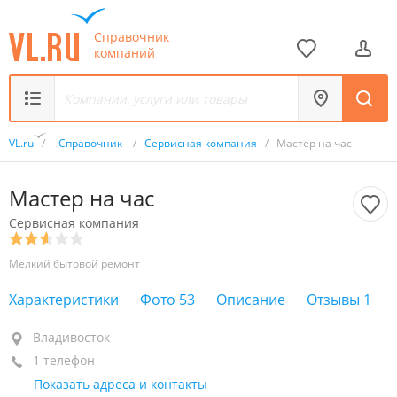
Справочник
компаний
VL.ru
/
Справочник
/
Сервисная компания
/
Мастер на час
Мастер на час
Сервисная компания
Мелкий бытовой ремонт
Характеристики
Фото
53
Описание
Отзывы
1
Владивосток
Владивосток
1 телефон
+7 902 559-02-61
Показать адреса и контакты
закрыто, откроется в 08:00