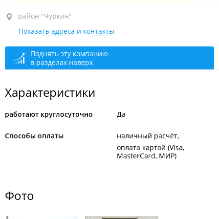
район "Чуркин", ул. Бурачка, 17В
район "Чуркин"
Показать адреса и контакты
круглосуточно
Поднять эту компанию
в разделах наверх
Характеристики
работают круглосуточно
Да
Способы оплаты
наличный расчёт
оплата картой (Visa,
MasterCard, МИР)
Фото