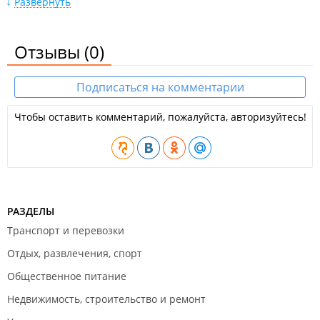
Развернуть
своевременные и бесперебойные поставки любого объема
металлопроката каждому клиенту. Достигается это за счет
собственных логистических схем, работы с более чем 16
Отзывы
(0)
крупными металлокомбинатами, широкой партнерской сети
по всей России. Вся поставляемая продукция соответствует
Подписаться на комментарии
требованиям ГОСТов. Для каждого клиента
разрабатывается индивидуальное предложение в
Чтобы оставить комментарий, пожалуйста, авторизуйтесь!
соответствие с запросом.
ООО "Металл-инвест".
РАЗДЕЛЫ
Транспорт и перевозки
Отдых, развлечения, спорт
Общественное питание
Недвижимость, строительство и ремонт