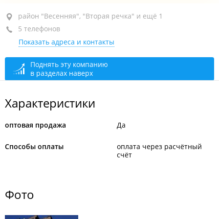
район "Весенняя", ул. Рыбацкая, 56
район "Весенняя", "Вторая речка" и ещё 1
5 телефонов
сегодня закрыто
Показать адреса и контакты
Поднять эту компанию
в разделах наверх
Характеристики
оптовая продажа
Да
Способы оплаты
оплата через расчётный
счёт
Фото