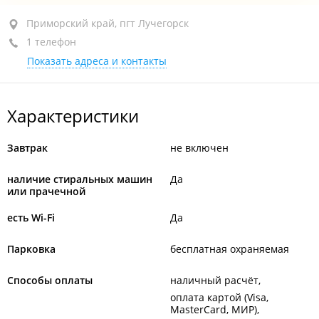
Приморский край, пгт Лучегорск, пр-д
Приморский край, пгт Лучегорск
Автотранспортный, 15
1 телефон
Показать адреса и контакты
+7 (423-57) 3-62-62
круглосуточно
Характеристики
Завтрак
не включен
наличие стиральных машин
Да
или прачечной
есть Wi-Fi
Да
Парковка
бесплатная охраняемая
Способы оплаты
наличный расчёт
оплата картой (Visa,
MasterCard, МИР)