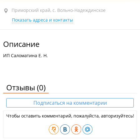
Приморский край, с. Вольно-Надеждинское, ул.
Приморский край, с. Вольно-Надеждинское
Рихарда Дрегиса, 1А стр. 2
Показать адреса и контакты
сегодня закрыто
Описание
ИП Саломатина Е. Н.
Отзывы
(0)
Подписаться на комментарии
Чтобы оставить комментарий, пожалуйста, авторизуйтесь!