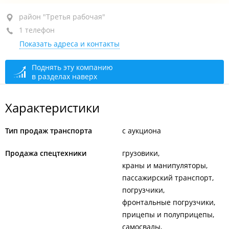
район "Третья рабочая", ул. Шилкинская, 6 кор. 2
район "Третья рабочая"
1 телефон
с обратной стороны подъездов, 1-й этаж
Показать адреса и контакты
закрыто, откроется в 10:00
Поднять эту компанию
в разделах наверх
Характеристики
Тип продаж транспорта
с аукциона
Продажа спецтехники
грузовики
краны и манипуляторы
пассажирский транспорт
погрузчики
фронтальные погрузчики
прицепы и полуприцепы
самосвалы