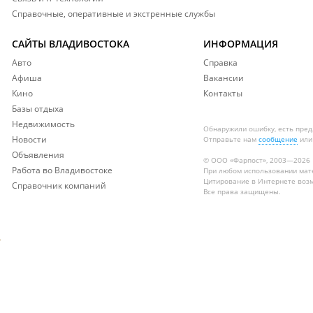
Справочные, оперативные и экстренные службы
САЙТЫ ВЛАДИВОСТОКА
ИНФОРМАЦИЯ
Авто
Справка
Афиша
Вакансии
Кино
Контакты
Базы отдыха
Недвижимость
Обнаружили ошибку, есть пре
Новости
Отправьте нам
сообщение
или
Объявления
© ООО «Фарпост», 2003—2026
Работа во Владивостоке
При любом использовании ма
Цитирование в Интернете возм
Справочник компаний
Все права защищены.