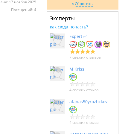
ена: 17 ноября 2025
Сбросить
Посещений: 4
Эксперты
как сюда попасть?
Expert ✅
7 свежих отзывов
M Kriss
4 свежих отзыва
afanas50yrozhckov
4 свежих отзыва