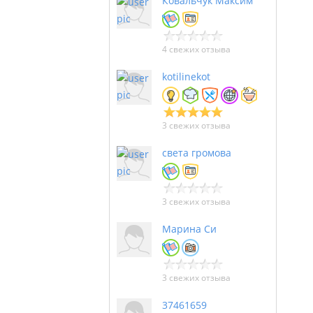
Ковальчук Максим
4 свежих отзыва
kotilinekot
3 свежих отзыва
света громова
3 свежих отзыва
Марина Си
3 свежих отзыва
37461659