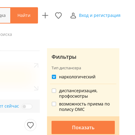
Найти
дка
Вход и регистрация
поиска
Фильтры
Тип диспансера
наркологический
диспансеризация,
профосмотры
возможность приема по
ет сейчас
полису ОМС
Показать