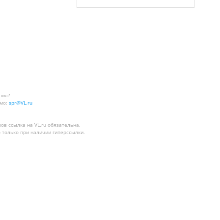
ния?
мо:
spr@VL.ru
лов
ссылка на VL.ru
обязательна.
 только при наличии гиперссылки.