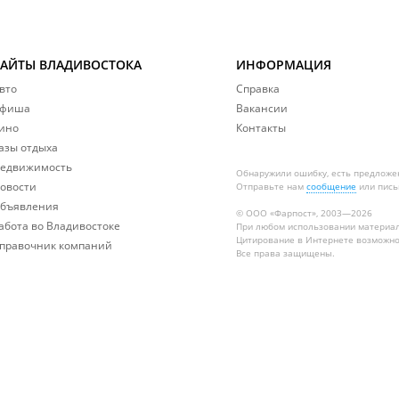
САЙТЫ ВЛАДИВОСТОКА
ИНФОРМАЦИЯ
вто
Справка
фиша
Вакансии
ино
Контакты
азы отдыха
едвижимость
Обнаружили ошибку, есть предложе
овости
Отправьте нам
сообщение
или пись
бъявления
© ООО «Фарпост», 2003—2026
абота во Владивостоке
При любом использовании материа
Цитирование в Интернете возможно
правочник компаний
Все права защищены.