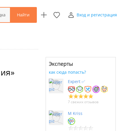
Найти
дка
Вход и регистрация
Эксперты
ния»
как сюда попасть?
Expert ✅
7 свежих отзывов
M Kriss