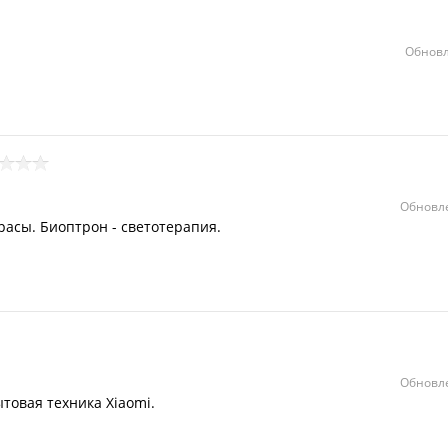
Обновл
Обновле
расы. Биоптрон - светотерапия.
Обновле
товая техника Xiaomi.