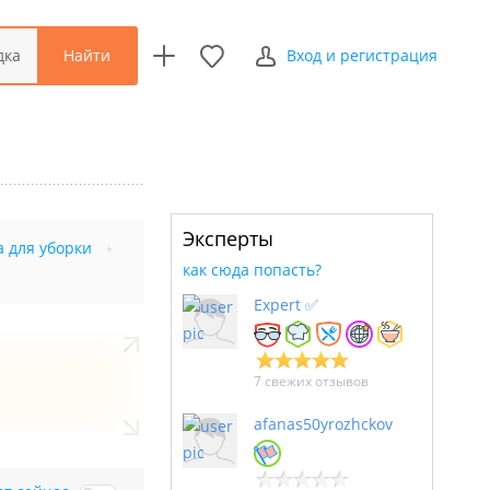
Найти
дка
Вход и регистрация
Эксперты
а для уборки
как сюда попасть?
Expert ✅
7 свежих отзывов
afanas50yrozhckov