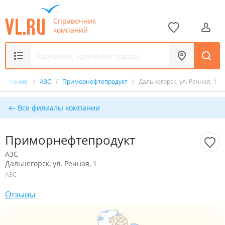
Справочник
компаний
равочник
/
АЗС
/
Приморнефтепродукт
/
Дальнегорск, ул. Речная, 1
Все филиалы компании
Приморнефтепродукт
АЗС
Дальнегорск, ул. Речная, 1
АЗС
Отзывы