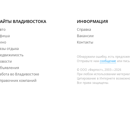
САЙТЫ ВЛАДИВОСТОКА
ИНФОРМАЦИЯ
вто
Справка
фиша
Вакансии
ино
Контакты
азы отдыха
едвижимость
Обнаружили ошибку, есть предложе
овости
Отправьте нам
сообщение
или пись
бъявления
© ООО «Фарпост», 2003—2026
абота во Владивостоке
При любом использовании материа
Цитирование в Интернете возможно
правочник компаний
Все права защищены.