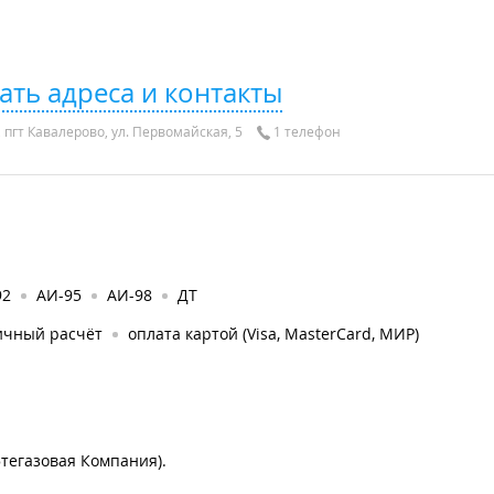
ать адреса и контакты
пгт Кавалерово, ул. Первомайская, 5
1 телефон
92
АИ-95
АИ-98
ДТ
ичный расчёт
оплата картой (Visa, MasterCard, МИР)
тегазовая Компания).