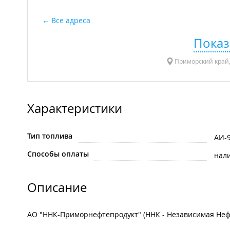
Все адреса
Показ
Приморский край, 
Характеристики
Тип топлива
АИ-
Способы оплаты
нал
Описание
АО "ННК-Приморнефтепродукт" (ННК - Независимая Неф