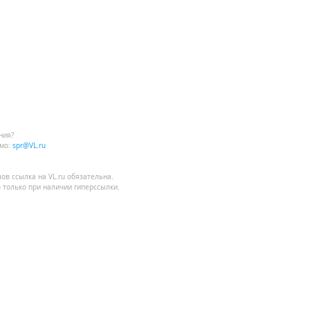
ния?
мо:
spr@VL.ru
лов
ссылка на VL.ru
обязательна.
 только при наличии гиперссылки.