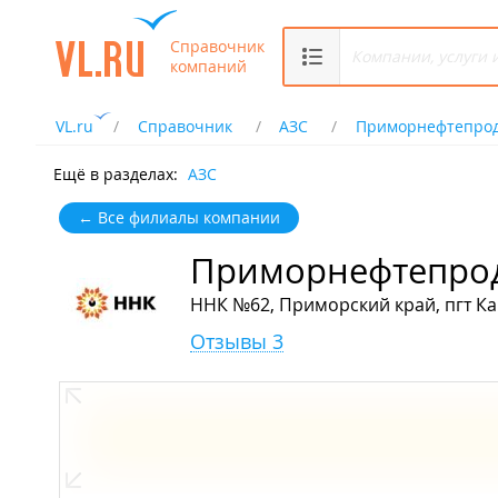
Справочник
компаний
VL.ru
Справочник
АЗС
Приморнефтепрод
Ещё в разделах:
АЗС
← Все филиалы компании
Приморнефтепро
ННК №62, Приморский край, пгт Ка
Отзывы 3