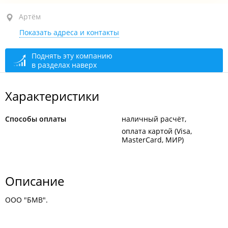
Артём, ул. Батарейная, 22А
Артём
Показать адреса и контакты
1-й этаж
открыто: 08:00–22:00
Поднять эту компанию
в разделах наверх
Характеристики
Способы оплаты
наличный расчёт
оплата картой (Visa,
MasterCard, МИР)
Описание
ООО "БМВ".