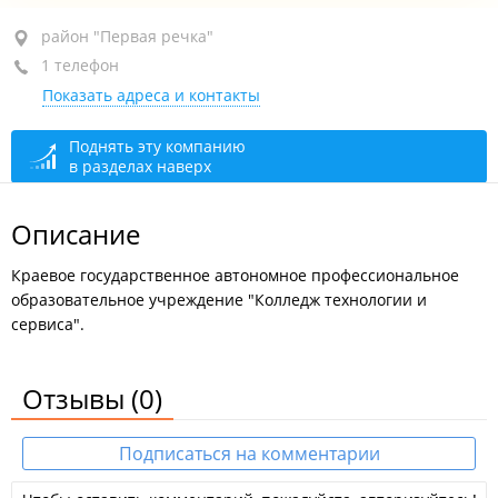
район "Первая речка", пр-т Океанский, 119
район "Первая речка"
1 телефон
3-й этаж
Показать адреса и контакты
+7 (423) 245-02-38
вахта
Администрация
сегодня закрыто
Поднять эту компанию
в разделах наверх
Вахта
сегодня закрыто
Описание
Краевое государственное автономное профессиональное
образовательное учреждение "Колледж технологии и
сервиса".
Отзывы
(0)
Подписаться на комментарии