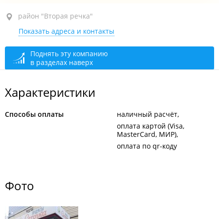
район "Вторая речка", ул. Енисейская, 11
район "Вторая речка"
Показать адреса и контакты
1-й этаж
открыто: 08:00–21:30
Поднять эту компанию
в разделах наверх
Характеристики
Способы оплаты
наличный расчёт
оплата картой (Visa,
MasterCard, МИР)
оплата по qr-коду
Фото