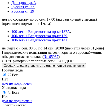
Давыдова ул. 3
,
Русская ул. 27
,
Русская ул. 29
нет по соседству до 30 сен. 17:00
(актуально ещё 2 месяца)
(превышен норматив в 4 часа)
100-летия Владивостока пр-кт 137А
,
100-летия Владивостока пр-кт 139
,
100-летия Владивостока пр-кт 141
не будет с 7 сен. 00:00 по 14 сен. 20:00
(начнется через 31 день)
Гидравлические испытания на сети горячего водоснабжения,
объединенная котельная (
№165967
)
СП "Приморские тепловые сети" АО "ДГК"
Сообщите
, если у вас что-то отключили
об отключении
Горячая вода
Есть
Нет
дом не подключен
Холодная вода
Есть
Нет
дом не подключен
Электричество