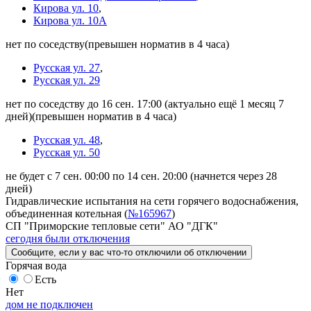
Кирова ул. 10
,
Кирова ул. 10А
нет по соседству
(превышен норматив в 4 часа)
Русская ул. 27
,
Русская ул. 29
нет по соседству до 16 сен. 17:00
(актуально ещё 1 месяц 7
дней)
(превышен норматив в 4 часа)
Русская ул. 48
,
Русская ул. 50
не будет с 7 сен. 00:00 по 14 сен. 20:00
(начнется через 28
дней)
Гидравлические испытания на сети горячего водоснабжения,
объединенная котельная (
№165967
)
СП "Приморские тепловые сети" АО "ДГК"
сегодня были отключения
Сообщите
, если у вас что-то отключили
об отключении
Горячая вода
Есть
Нет
дом не подключен