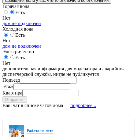
Сообщите
, если у вас что-то отключили
об отключении
Горячая вода
Есть
Нет
дом не подключен
Холодная вода
Есть
Нет
дом не подключен
Электричество
Есть
Нет
дополнительная информация для модератора и аварийно-
диспетчерской службы, нигде не публикуется
Подъезд
Этаж
Квартира
Отправить
Ваш чат в списке чатов дома —
подробнее...
Работа на лето