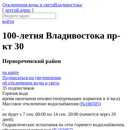
Отключения
воды и света
Владивостока
[
другой адрес
]
войти
100-летия Владивостока пр-
кт 30
Первореченский район
на карте
Подписаться на уведомления
об отключении воды и света
35 подписчиков
Горячая вода
время окончания неизвестно
(превышен норматив в 4 часа)
Массовое отключение водоснабжения (
№166505
)
-
не будет с 7 сен. 00:00 по 14 сен. 20:00
(начнется через 29
дней)
Гидравлические испытания на сети горячего водоснабжения,
объединенная котельная (
№165967
)