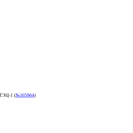
ТЭЦ-1 (
№165964
)