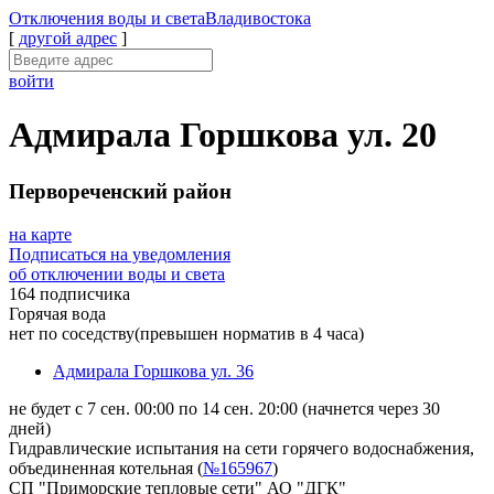
Отключения
воды и света
Владивостока
[
другой адрес
]
войти
Адмирала Горшкова ул. 20
Первореченский район
на карте
Подписаться на уведомления
об отключении воды и света
164 подписчика
Горячая вода
нет по соседству
(превышен норматив в 4 часа)
Адмирала Горшкова ул. 36
не будет с 7 сен. 00:00 по 14 сен. 20:00
(начнется через 30
дней)
Гидравлические испытания на сети горячего водоснабжения,
объединенная котельная (
№165967
)
СП "Приморские тепловые сети" АО "ДГК"